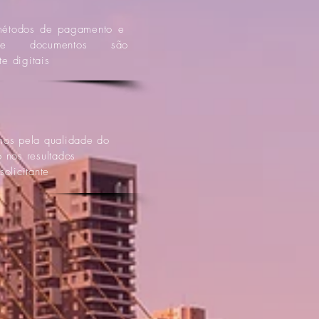
métodos de pagamento e
 documentos são
e digitais
mos pela qualidade do
 nos resultados
solicitante