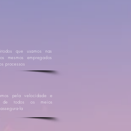
étodos que usamos nas
o os mesmos empregados
os processos
amos pela velocidade e
os de todos os meios
 assegura-la