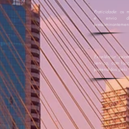
Praticidade
: os 
e envio de
predominantement
Excelência
: zela
serviço, com foco
pretendidos pelo 