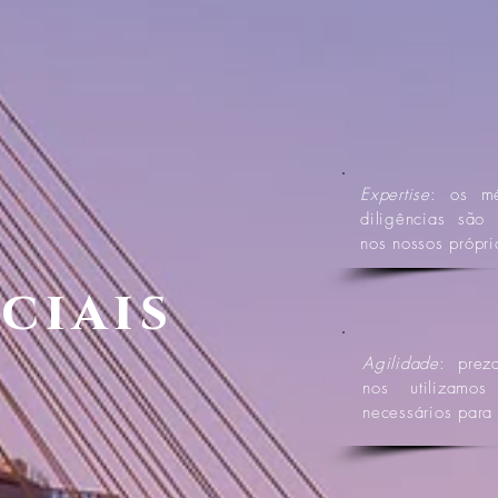
Expertise
: os m
diligências sã
nos nossos própri
ciais
Agilidade
: prez
nos utilizam
necessários para