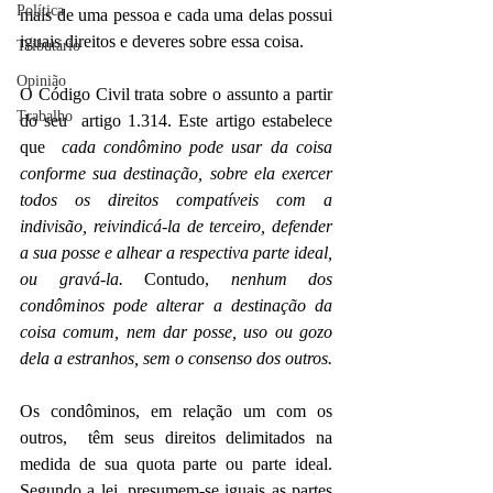
Política
mais de uma pessoa e cada uma delas possui 
iguais direitos e deveres sobre essa coisa. 
Tributário
Opinião
O Código Civil trata sobre o assunto a partir 
Trabalho
do seu  artigo 1.314. Este artigo estabelece 
que 
cada condômino pode usar da coisa 
conforme sua destinação, sobre ela exercer 
todos os direitos compatíveis com a 
indivisão, reivindicá-la de terceiro, defender 
a sua posse e alhear a respectiva parte ideal, 
ou gravá-la. 
Contudo, 
nenhum dos 
condôminos pode alterar a destinação da 
coisa comum, nem dar posse, uso ou gozo 
dela a estranhos, sem o consenso dos outros.
Os condôminos, em relação um com os 
outros,  têm seus direitos delimitados na 
medida de sua quota parte ou parte ideal. 
Segundo a lei, presumem-se iguais as partes 