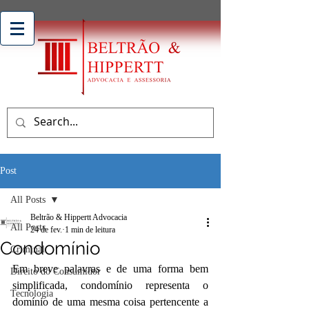
Post
All Posts
Beltrão & Hippertt Advocacia
All Posts
24 de fev.
1 min de leitura
Condomínio
Criminal
Em breve palavras e de uma forma bem 
Direito do Consumidor
simplificada, condomínio representa o 
Tecnologia
domínio de uma mesma coisa pertencente a 