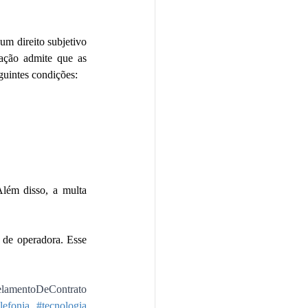
m direito subjetivo 
lação admite que as 
guintes condições:
ém disso, a multa 
de operadora. Esse 
lamentoDeContrato
lefonia
#tecnologia