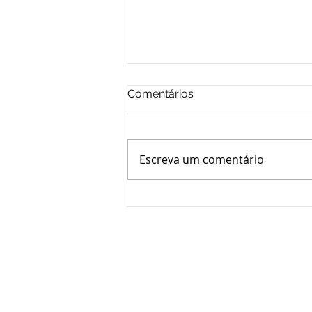
Comentários
Escreva um comentário
Laboratório não responde
por síndrome contraída no
consumo do medicamento
Novalgina