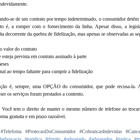
indevidamente.
atando-se de um contrato por tempo indeterminado, o consumidor detém u
 isto é, a romper com o fornecimento da linha. Apesar disso, a legis
 decorrente da quebra de fidelização, mas apenas se observadas as se
 valor do contrato
e esteja prevista em contrato assinado à parte
meses
nal ao tempo faltante para cumprir a fidelização
zação é, sempre, uma OPÇÃO do consumidor, que pode recusa-la. Al
ser os serviços foram prestados a contento.
: Você tem o direito de manter o mesmo número de telefone ao trocar 
orma gratuita e em prazo razoável.
#Telefonia
#ProtecaoDoConsumidor
#CobrancasIndevidas
#Cance
#advocacia
#juridico
#direito
#advogado
#advogados
#justiça
#te