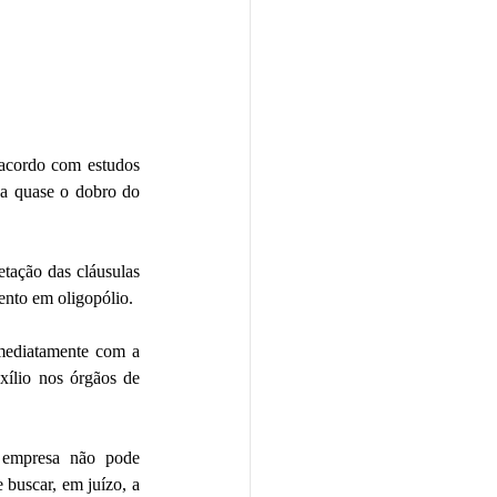
acordo com estudos 
 a quase o dobro do 
tação das cláusulas 
contratuais e da violação de direitos do consumidor por parte das empresas, que exploram o segmento em oligopólio.  
imediatamente com a 
ílio nos órgãos de 
 empresa não pode 
 buscar, em juízo, a 