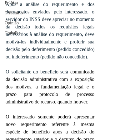
Política
Após a análise do requerimento e dos 
documentos enviados pelo interessado, o 
Tributário
servidor do INSS deve apreciar no momento 
Opinião
da decisão todos os requisitos legais 
Trabalho
necessários à análise do requerimento, deve 
motivá-los individualmente e proferir sua 
decisão pelo deferimento (pedido concedido) 
ou indeferimento (pedido não concedido).
O solicitante do benefício será 
comunicado 
da decisão administrativa com a exposição 
dos motivos, a fundamentação legal e o 
prazo para protocolo de processo 
administrativo de recurso, quando houver.
O interessado somente poderá apresentar 
novo requerimento referente à mesma 
espécie de benefício após a decisão do 
requerimento anterior e o decurso do prazo 