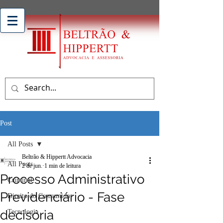
Post
All Posts
Beltrão & Hippertt Advocacia
All Posts
2 de jun.
1 min de leitura
Processo Administrativo
Criminal
Previdenciário - Fase
Direito do Consumidor
decisória
Tecnologia