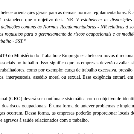
elece orientações gerais para as demais normas regulamentadoras. É a
.1 estabelece que o objetivo desta NR 
"é estabelecer as disposições
s definições comuns às Normas Regulamentadoras - NR relativas à se
e os requisitos para o gerenciamento de riscos ocupacionais e as medi
balho - SST." 
.419 do Ministério do Trabalho e Emprego estabeleceu novos direciona
ossociais no trabalho. Isso significa que as empresas deverão avaliar s
 trabalhadores, como por exemplo: carga de trabalho excessiva, pressão
nos, interpessoais, assédio moral ou sexual. Essa exigência entrará em
nal (GRO) deverá ser contínua e sistemática com o objetivo de identifi
e dos riscos ocupacionais. É uma forma de antever problemas e impleme
as ocorram. Dessa forma, as empresas poderão proporcionar locais de
 e agravos à saúde relacionados com o trabalho.