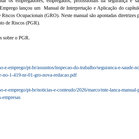
tar os empregadores, empregados, profissionais da segurança e sa
 Emprego lançou um  Manual de Interpretação e Aplicação do capítul
 Riscos Ocupacionais (GRO). Neste manual são apontadas diretrizes p
to de Riscos (PGR).
s sobre o PGR.
ho-e-emprego/pt-br/assuntos/inspecao-do-trabalho/seguranca-e-saude-no-
te-no-1-419-nr-01-gro-nova-redacao.pdf
ho-e-emprego/pt-br/noticias-e-conteudo/2026/marco/mte-lanca-manual-p
s-empresas