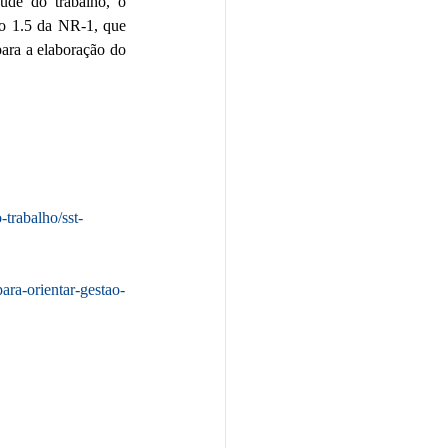
úde do trabalho, o 
o 1.5 da NR-1, que 
ara a elaboração do 
trabalho/sst-
ara-orientar-gestao-