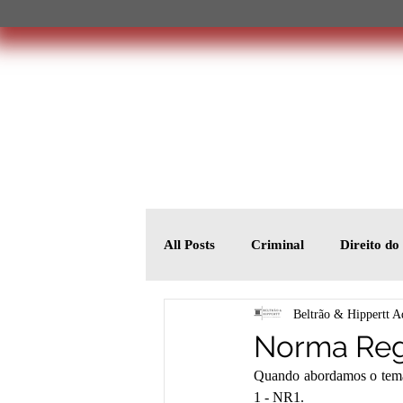
All Posts
Criminal
Direito d
Beltrão & Hippertt A
Norma Reg
Quando abordamos o tema
1 - NR1. 