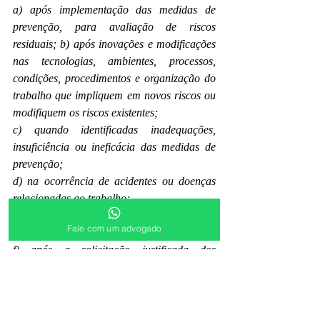
a) após implementação das medidas de 
prevenção, para avaliação de riscos 
residuais; b) após inovações e modificações 
nas tecnologias, ambientes, processos, 
condições, procedimentos e organização do 
trabalho que impliquem em novos riscos ou 
modifiquem os riscos existentes; 
c) quando identificadas inadequações, 
insuficiência ou ineficácia das medidas de 
prevenção; 
d) na ocorrência de acidentes ou doenças 
relacionadas ao trabalho; 
e) quando houver mudança nos requisitos 
Fale com um advogado
legais aplicáveis; e 
f) após a solicitação justificada dos 
trabalhadores ou da CIPA, quando houver.
Fontes: 