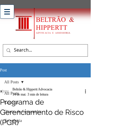
Post
All Posts
Beltrão & Hippertt Advocacia
All Posts
14 de mai.
3 min de leitura
Programa de
Criminal
Gerenciamento de Risco
Direito do Consumidor
(PGR)
Tecnologia