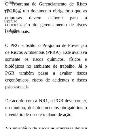
Política
O Programa de Gerenciamento de Risco 
(PGR) é um documento obrigatório que as 
Tributário
empresas devem elaborar para a 
Opinião
concretização do gerenciamento de riscos 
Trabalho
ocupacionais.
O PRG substitui o Programa de Prevenção 
de Riscos Ambientais (PPRA). Este avaliava 
somente os riscos químicos, físicos e 
biológicos no ambiente de trabalho. Já o 
PGR também passa a avaliar riscos 
ergonômicos, riscos de acidentes e riscos 
psicossociais.
De acordo com a NR1, o PGR deve conter, 
no mínimo, dois documentos obrigatórios: o 
inventário de risco e o plano de ação.
No inventário de riscos as empresas devem 