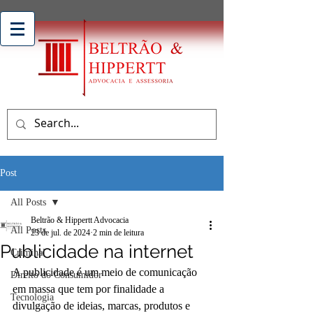
Post
All Posts
Beltrão & Hippertt Advocacia
All Posts
23 de jul. de 2024
2 min de leitura
Publicidade na internet
Criminal
A publicidade é um meio de comunicação 
Direito do Consumidor
em massa que tem por finalidade a 
Tecnologia
divulgação de ideias, marcas, produtos e 