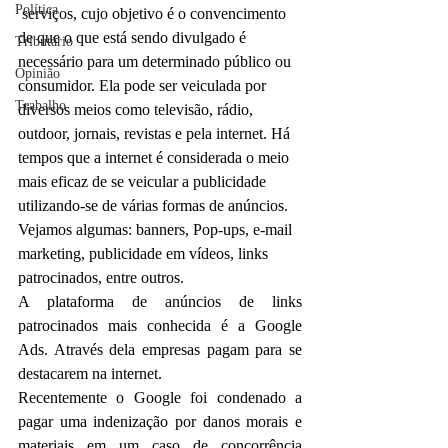
Política
 serviços, cujo objetivo é o convencimento 
de que o que está sendo divulgado é 
Tributário
necessário para um determinado público ou 
Opinião
consumidor. Ela pode ser veiculada por 
Trabalho
diversos meios como televisão, rádio, 
outdoor, jornais, revistas e pela internet. Há 
tempos que a internet é considerada o meio 
mais eficaz de se veicular a publicidade 
utilizando-se de várias formas de anúncios. 
Vejamos algumas: banners, Pop-ups, e-mail 
marketing, publicidade em vídeos, links 
patrocinados, entre outros.
A plataforma de anúncios de links 
patrocinados mais conhecida é a Google 
Ads. Através dela empresas pagam para se 
destacarem na internet.
Recentemente o Google foi condenado a 
pagar uma indenização por danos morais e 
materiais em um caso de concorrência 